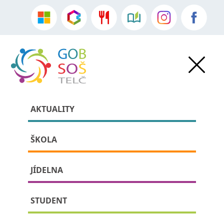
AKTUALITY
ŠKOLA
JÍDELNA
» » detail příspěvku:
STUDENT
Exkurze do Motorpalu v Jihlavě