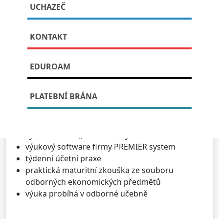
Účetnictví
UCHAZEČ
KONTAKT
Publikováno: 31. července, 2023
EDUROAM
Účetnictví
Charakteristika učiva
PLATEBNÍ BRÁNA
výuka podvojného účetnictví
spolupráce se Svazem účetních
výuka formou „fiktivní firmy“
výukový software firmy PREMIER system
týdenní účetní praxe
praktická maturitní zkouška ze souboru
odborných ekonomických předmětů
výuka probíhá v odborné učebně