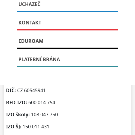
Kontaktní údaje
UCHAZEČ
KONTAKT
Publikováno: 9. července, 2023
EDUROAM
Gymnázium Otokara Březiny a
Střední odborná škola Telč
PLATEBNÍ BRÁNA
Adresa:
Hradecká 235, 588 56 Telč
IČO:
60545941
DIČ:
CZ 60545941
RED-IZO:
600 014 754
IZO školy:
108 047 750
IZO ŠJ:
150 011 431