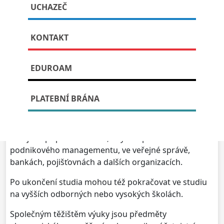
Ekonomika a podnikání
UCHAZEČ
KONTAKT
Publikováno: 9. července, 2023
EDUROAM
Pro žáky z devátých tříd, kteří dávají přednost
odbornému vzdělání, je připraven studijní obor
PLATEBNÍ BRÁNA
63-41-M/01 – Ekonomika a podnikání – čtyřletý
studijní obor
s možností volby profilace na cestovní
ruch nebo veřejnou správu.
Žáci jsou připravováni tak, aby se uplatnili na úrovni
podnikového managementu, ve veřejné správě,
bankách, pojišťovnách a dalších organizacích.
Po ukončení studia mohou též pokračovat ve studiu
na vyšších odborných nebo vysokých školách.
Společným těžištěm výuky jsou předměty