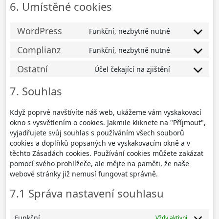
6. Umístěné cookies
WordPress
Funkční, nezbytně nutné
Consent
to
Complianz
Funkční, nezbytně nutné
Consent
service
to
wordpress
Ostatní
Účel čekající na zjištění
Consent
service
to
complianz
7. Souhlas
service
ostatní
Když poprvé navštívíte náš web, ukážeme vám vyskakovací
okno s vysvětlením o cookies. Jakmile kliknete na "Příjmout",
vyjadřujete svůj souhlas s používáním všech souborů
cookies a doplňků popsaných ve vyskakovacím okně a v
těchto Zásadách cookies. Používání cookies můžete zakázat
pomocí svého prohlížeče, ale mějte na paměti, že naše
webové stránky již nemusí fungovat správně.
7.1 Správa nastavení souhlasu
Funkční
Vždy aktivní