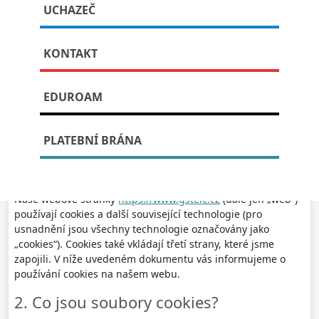
Zásady cookies (EU)
UCHAZEČ
KONTAKT
Publikováno: 14. října, 2025
EDUROAM
Tyto Zásady cookies byly naposledy aktualizovány 14. 10. 2025
a vztahují se na občany a osoby s trvalým pobytem v Evropském
PLATEBNÍ BRÁNA
hospodářském prostoru.
1. Úvod
Naše webové stránky
https://www.gstelc.cz
(dále jen „web“)
používají cookies a další související technologie (pro
usnadnění jsou všechny technologie označovány jako
„cookies“). Cookies také vkládají třetí strany, které jsme
zapojili. V níže uvedeném dokumentu vás informujeme o
používání cookies na našem webu.
2. Co jsou soubory cookies?