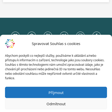
Spravovat Souhlas s cookies
Abychom poskytli co nejlepší služby, používáme k ukládání a/nebo
Gymnázium Otokara Březiny
přístupu k informacím o zařízení, technologie jako jsou soubory cookies.
a Střední odborná škola Telč
Souhlas s těmito technologiemi nám umožní zpracovávat údaje, jako je
chování při procházení nebo jedinečná ID na tomto webu. Nesouhlas
Hradecká 235, 588 56 Telč
nebo odvolání souhlasu může nepříznivě ovlivnit určité vlastnosti a
funkce.
Naše stránky používají jen nezbytně nutná technická cookies.
Příjmout
Odmítnout
© 2026 | Všechna práva vyhrazena |
Gymnázium Otokara Březiny a Střední odborná
škola Telč