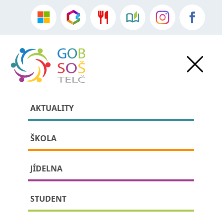
AKTUALITY
ŠKOLA
JÍDELNA
» Spolek přátel GOB a SOŠ Telč
STUDENT