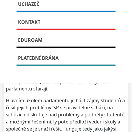
Studentský parlament
UCHAZEČ
KONTAKT
Publikováno: 25. dubna, 2023
EDUROAM
Studentský parlament je orgán studentů nezávislý na
vedení školy. Skládá se ze zástupců všech 16 tříd,
PLATEBNÍ BRÁNA
kteří jsou každým rokem voleni svou třídou. Volební
období trvá jeden školní rok.
Na první schůzi SP si zástupci volí svého předsedu a
místopředsedu, kteří se primárně o fungování
parlamentu starají.
Hlavním úkolem parlamentu je hájit zájmy studentů a
řešit jejich problémy. SP se pravidelně schází, na
schůzích diskutuje nad problémy a podněty studentů
a možnými řešeními.Ty poté předloží vedení školy a
společně se je snaží řešit. Funguje tedy jako jakýsi