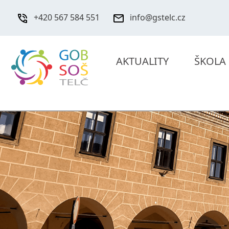
+420 567 584 551
info@gstelc.cz
AKTUALITY
ŠKOLA