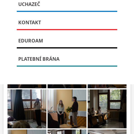
UCHAZEČ
gymnáziu
KONTAKT
Publikováno: 23. října, 2023
EDUROAM
PLATEBNÍ BRÁNA