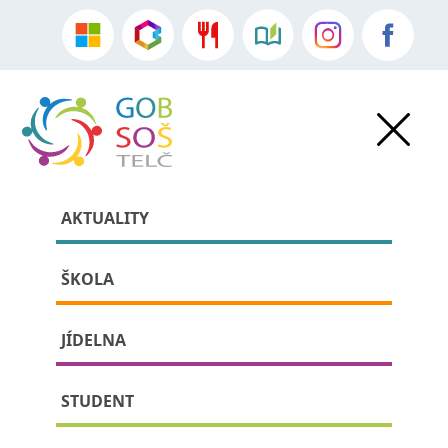
AKTUALITY
ŠKOLA
JÍDELNA
» » detail příspěvku:
STUDENT
Karolína Zoe Meixnerová na