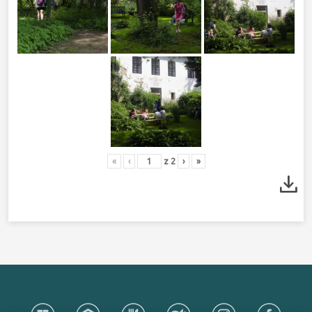
«
‹
z
2
›
»