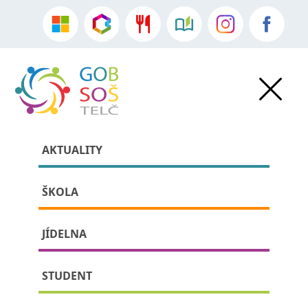
AKTUALITY
ŠKOLA
JÍDELNA
» » detail příspěvku:
STUDENT
Literární exkurze Petrkov