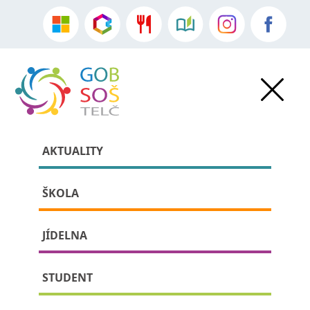
AKTUALITY
ŠKOLA
JÍDELNA
» » detail příspěvku:
STUDENT
Návštěva studentů z Itálie