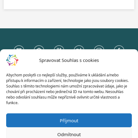
Spravovat Souhlas s cookies
Abychom poskytli co nejlepší služby, používáme k ukládání a/nebo
Gymnázium Otokara Březiny
přístupu k informacím o zařízení, technologie jako jsou soubory cookies.
a Střední odborná škola Telč
Souhlas s těmito technologiemi nám umožní zpracovávat údaje, jako je
chování při procházení nebo jedinečná ID na tomto webu. Nesouhlas
Hradecká 235, 588 56 Telč
nebo odvolání souhlasu může nepříznivě ovlivnit určité vlastnosti a
funkce.
Naše stránky používají jen nezbytně nutná technická cookies.
Příjmout
Odmítnout
© 2026 | Všechna práva vyhrazena |
Gymnázium Otokara Březiny a Střední odborná