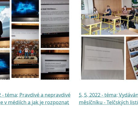
2 - téma: Pravdivé a nepravdivé
5. 5. 2022 - téma: Vydává
e v médiích a jak je rozpoznat
měsíčníku - Telčských list