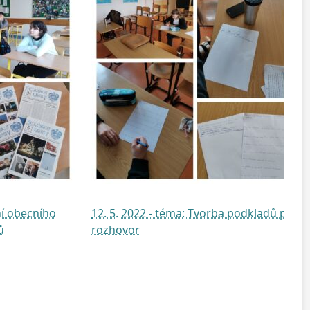
ní obecního
12. 5. 2022 - téma: Tvorba podkladů pro
ů
rozhovor