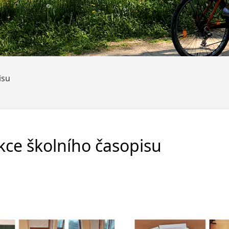
isu
kce školního časopisu