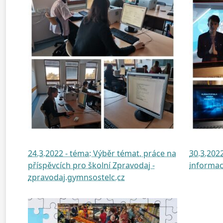
24.3.2022 - téma: Výběr témat, práce na
30.3.202
příspěvcích pro školní Zpravodaj -
informac
zpravodaj.gymnsostelc.cz