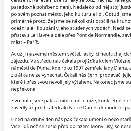
paradoxně pohřbeno není). Nedaleko od něj stojí Just
po svém poznat město, jeho kulturu a lidi. Odtud jsme
primárně proto, že jsme se několikrát otočili na kruh
oceán, ale i koupání v jeho studených vodách. Nedá se n
přístavu Le Havre a dále přes Pont de Normandie, zavě
měst – Paříž.
Ať už ji nazveme městem světel, lásky, či neutuchající
zájezdu. Ve středu nás čekala projížďka kolem Vítěznéh
náměstí de l’Alma, kde roku 1997 zemřela lady Diana, a
zkrátka nelze vynechat. Čekali nás černí prodavači jej
které i přes svou nevoli jely výtahem. Nakonec jsme sta
nepřekoná.
Z vrcholu jsme pak zamířili o něco níže, konkrétně d
zavedly až před katedrálu Notre Dame a k moderní paří
Hned na druhý den nás pak čekalo umění o něco starší.
Více lidí, než se sešlo před obrazem Mony Lisy, se ne