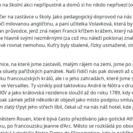
na školní akci nepřípustné a domů si ho nikdo nepřivezl (of
ečer na zastávce u školy. Jako pedagogický doprovod na nás
učí milovanou angličtinu, a paní učitelka Volavková, která
an průvodce, jenž zná nejen Francii křížem krážem, který 
ale hlavně svými nezměrnými (za což mu náleží poklona) znalo
vé rovnat nemohou. Kufry byly sbalené, řízky usmažené, stu
ice, na které jsme zastavili, malým rájem na zemi, jsme po 
 siluety pařížských památek. Naši řidiči nás pak dovezli až 
u francouzských králů, ale i o jeho zahradách, které jsme 
e Versailles. Ty vznikly pod taktovkou André le Nôtra v dr
 XIV a jako královská rezidence sloužil až do roku 1789, kd
e pak zámek ještě několikrát objevil jako místo podpisu sml
zlatý třpyt jeho střech líbil, čekal už na nás náš hotel, kde
ěstem Rouen, které bývá často přezdíváno jako gotické Athé
u, po francouzsku Jeanne d’Arc. Město se rozkládá po obou
tická katedrála Notre Dame de l’Assomption, kde je pohřben 