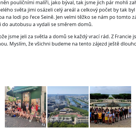
lněn pouličními malíři, jako býval, tak jsme jich pár mohli 
celého světa jimi osázeli celý areál a celkový počet by tak b
na lodi po řece Seině. Jen velmi těžko se nám po tomto zážitk
li do autobusu a vydali se směrem domů.
že jsme jeli za světla a domů se každý vrací rád. Z Francie 
nou. Myslím, že všichni budeme na tento zájezd ještě dlouho 