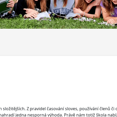
složitějších. Z pravidel časování sloves, používání členů č
hradí jedna nesporná výhoda. Právě nám totiž škola nabízí