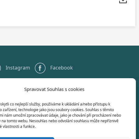
Instagram
Facebook
Spravovat Souhlas s cookies
+420 567 584 551
info@gstelc.cz
ytli co nejlepší služby, používáme k ukládání a/nebo přístupu k
 zařízení, technologie jako jsou soubory cookies. Souhlas s těmito
mi nám umožní zpracovávat údaje, jako je chování při procházení nebo
D na tomto webu. Nesouhlas nebo odvolání souhlasu může nepříznivě
té vlastnosti a funkce.