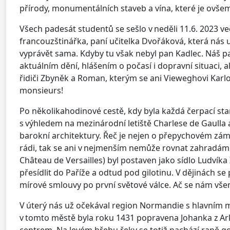
přírody, monumentálních staveb a vína, které je ovšem 
Všech padesát studentů se sešlo v neděli 11.6. 2023 v
francouzštinářka, paní učitelka Dvořáková, která nás 
vyprávět sama. Kdyby tu však nebyl pan Kadlec. Náš p
aktuálním dění, hlášením o počasí i dopravní situaci, 
řidiči Zbyněk a Roman, kterým se ani Vieweghovi Karlo
monsieurs!
Po několikahodinové cestě, kdy byla každá čerpací stan
s výhledem na mezinárodní letiště Charlese de Gaulla a
barokní architektury. Řeč je nejen o přepychovém zámk
rádi, tak se ani v nejmenším nemůže rovnat zahradám v
Château de Versailles) byl postaven jako sídlo Ludvíka
přesídlit do Paříže a odtud pod gilotinu. V dějinách s
mírové smlouvy po první světové válce. Ač se nám všem 
V úterý nás už očekával region Normandie s hlavním m
v tomto městě byla roku 1431 popravena Johanka z Ark
centrem. Na levém břehu řeky se totiž nachází raně go