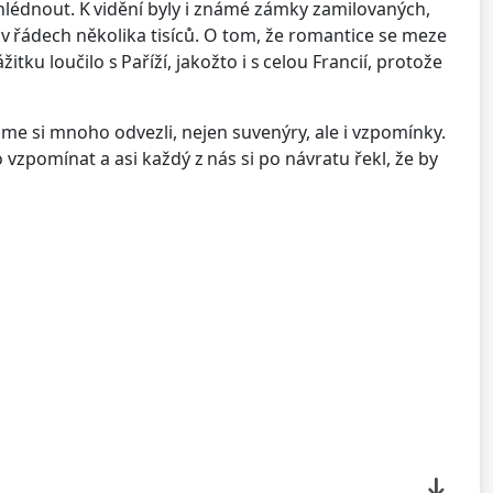
zahlédnout. K vidění byly i známé zámky zamilovaných,
yl v řádech několika tisíců. O tom, že romantice se meze
u loučilo s Paříží, jakožto i s celou Francií, protože
jsme si mnoho odvezli, nejen suvenýry, ale i vzpomínky.
vzpomínat a asi každý z nás si po návratu řekl, že by