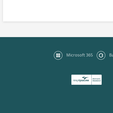
Microsoft 365
B