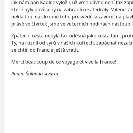
jak nám pan Kadlec vyložil, už vrch dávno není tak zap
které byly pověšeny na zábradlí u katedrály. Milenci z 
nekladou, nás kromě toho přesvědčila závěrečná plavba 
právě ve čtvrtek jsme ve večerních hodinách nastoupi
Zpáteční cesta nebyla tak úděsná jako cesta tam, proto
Ty, na rozdíl od sýrů v našich kufrech, zapáchat nezač
se chtěl do Francie ještě vrátit.
Merci beaucoup de ce voyage et vive la France!
Radim Šalanda, kvarta