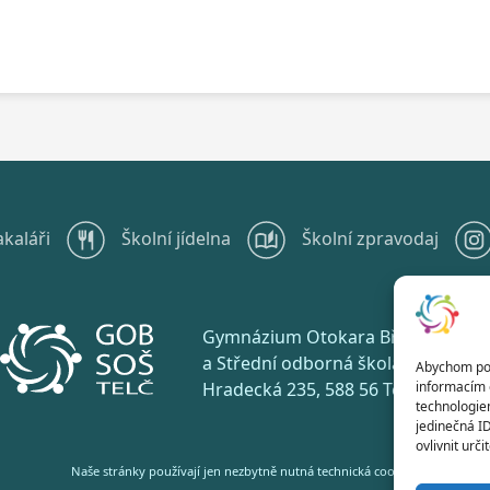
akaláři
Školní jídelna
Školní zpravodaj
Gymnázium Otokara Březiny
a Střední odborná škola Telč
Abychom posk
informacím o
Hradecká 235, 588 56 Telč
technologie
jedinečná I
ovlivnit urči
Naše stránky používají jen nezbytně nutná technická cookies.