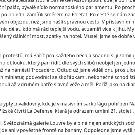
iční palác, bývalé sídlo normandského parlamentu. Po proc
 po poledni zamířili směrem na Étretat. Po cestě se nám za
ovém objezdu, než jsme našli správnou cestu. V přístavním 
ic dělat, kdo má rád teplejší vodu, ať zamíří více k jihu. My
šený dálniční most, zpátky na hotel. Museli jsme se dobře 
ch protestů, má Paříž pro každého něco a snadno si ji zamil
o oblouku, který pan řidič dle svých slibů neobjel jen jedn
ž na náměstí Trocadéro. Odtud už jsme viděli onu proslulou 
ích miniatur, podvodníci se skořápkami, nekonečné schodiště,
nuli až v druhém patře slavné věže a měli Paříž jako na dlani
o krypty Invalidovny, kde je v masivním sarkofágu pohřben
žské čtvrti La Defense, která je odrazem umění 21. století.
 Světoznámá galerie Louvre byla plná nejen antických soch a
sejde ani v pověstné frontě na banány. Odpoledne jsme vyšli