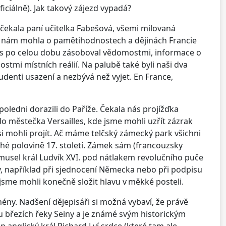
iciálně). Jak takový zájezd vypadá?
 čekala paní učitelka Fabešová, všemi milovaná
 by nám mohla o pamětihodnostech a dějinách Francie
nás po celou dobu zásoboval vědomostmi, informace o
stmi místních reálií. Na palubě také byli naši dva
denti usazení a nezbývá než vyjet. En France,
poledni dorazili do Paříže. Čekala nás projížďka
do městečka Versailles, kde jsme mohli uzřít zázrak
si mohli projít. Ač máme telčský zámecký park všichni
uhé polovině 17. století. Zámek sám (francouzsky
y musel král Ludvík XVI. pod nátlakem revolučního puče
uv, například při sjednocení Německa nebo při podpisu
 jsme mohli konečně složit hlavu v měkké posteli.
ny. Nadšení dějepisáři si možná vybaví, že právě
 březích řeky Seiny a je známé svým historickým
anglický král Richard Lví srdce (které tam ale