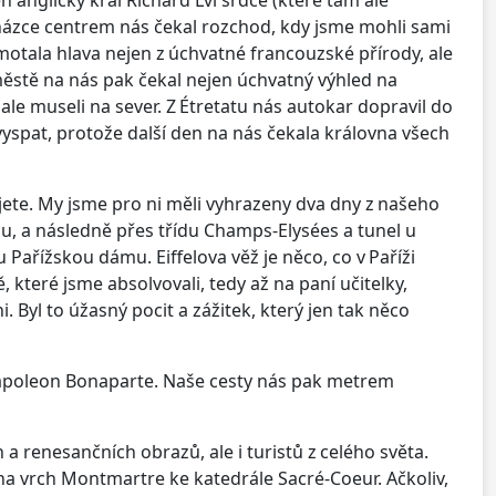
házce centrem nás čekal rozchod, kdy jsme mohli sami
motala hlava nejen z úchvatné francouzské přírody, ale
městě na nás pak čekal nejen úchvatný výhled na
 ale museli na sever. Z Étretatu nás autokar dopravil do
vyspat, protože další den na nás čekala královna všech
ujete. My jsme pro ni měli vyhrazeny dva dny z našeho
ou, a následně přes třídu Champs-Elysées a tunel u
Pařížskou dámu. Eiffelova věž je něco, co v Paříži
 které jsme absolvovali, tedy až na paní učitelky,
. Byl to úžasný pocit a zážitek, který jen tak něco
 Napoleon Bonaparte. Naše cesty nás pak metrem
 renesančních obrazů, ale i turistů z celého světa.
 na vrch Montmartre ke katedrále Sacré-Coeur. Ačkoliv,