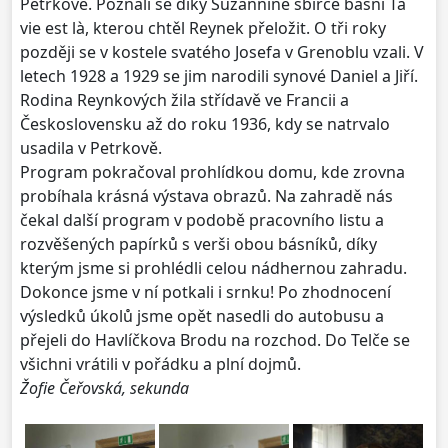
Petrkově. Poznali se díky Suzannině sbírce básní Ta
vie est là, kterou chtěl Reynek přeložit. O tři roky
později se v kostele svatého Josefa v Grenoblu vzali. V
letech 1928 a 1929 se jim narodili synové Daniel a Jiří.
Rodina Reynkových žila střídavě ve Francii a
Československu až do roku 1936, kdy se natrvalo
usadila v Petrkově.
Program pokračoval prohlídkou domu, kde zrovna
probíhala krásná výstava obrazů. Na zahradě nás
čekal další program v podobě pracovního listu a
rozvěšených papírků s verši obou básníků, díky
kterým jsme si prohlédli celou nádhernou zahradu.
Dokonce jsme v ní potkali i srnku! Po zhodnocení
výsledků úkolů jsme opět nasedli do autobusu a
přejeli do Havlíčkova Brodu na rozchod. Do Telče se
všichni vrátili v pořádku a plní dojmů.
Žofie Čeřovská, sekunda