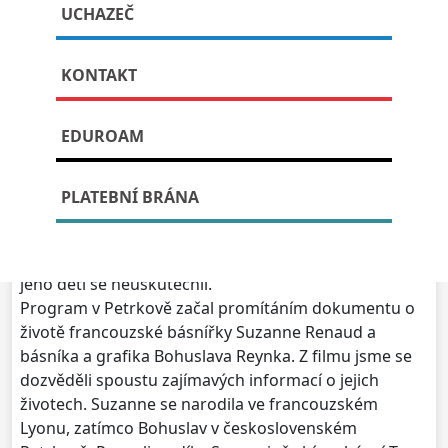
UCHAZEČ
Publikováno: 21. června, 2023
KONTAKT
EDUROAM
20. června 2023 třída prima, čtrnáct žáků sekundy a
tři žákyně z vyššího gymnázia za doprovodu paní
učitelky Markéty Fabešové, Marty Veselé Jirousové a
PLATEBNÍ BRÁNA
Ivany Bártů odjeli autobusem do obce Petrkov.
Původní program měl začít s Petrem Novotným v
literární kavárně v Havlíčkově Brodě, ale kvůli nemoci
jeho dětí se neuskutečnil.
Program v Petrkově začal promítáním dokumentu o
životě francouzské básnířky Suzanne Renaud a
básníka a grafika Bohuslava Reynka. Z filmu jsme se
dozvěděli spoustu zajímavých informací o jejich
životech. Suzanne se narodila ve francouzském
Lyonu, zatímco Bohuslav v československém