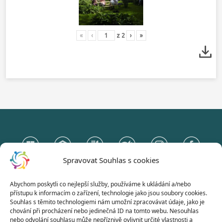
«
‹
z
2
›
»
Spravovat Souhlas s cookies
Abychom poskytli co nejlepší služby, používáme k ukládání a/nebo
Gymnázium Otokara Březiny
přístupu k informacím o zařízení, technologie jako jsou soubory cookies.
a Střední odborná škola Telč
Souhlas s těmito technologiemi nám umožní zpracovávat údaje, jako je
chování při procházení nebo jedinečná ID na tomto webu. Nesouhlas
Hradecká 235, 588 56 Telč
nebo odvolání souhlasu může nepříznivě ovlivnit určité vlastnosti a