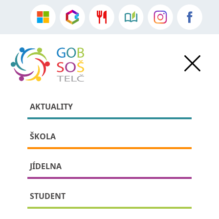
AKTUALITY
ŠKOLA
JÍDELNA
»
Akce školy
» detail příspěvku:
STUDENT
Literární exkurze Petrkov