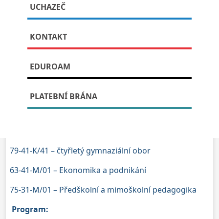
UCHAZEČ
Publikováno: 29. listopadu, 2023
KONTAKT
EDUROAM
Ve čtvrtek 7. prosince 2023
se uskuteční na naší
škole (GOB a SOŠ Telč, Hradecká ulice 235)
DEN
OTEVŘENÝCH DVEŘÍ.
PLATEBNÍ BRÁNA
Těšíme se na zájemce o obory:
79-41-K/81 – osmiletý gymnaziální obor
79-41-K/41 – čtyřletý gymnaziální obor
63-41-M/01 – Ekonomika a podnikání
75-31-M/01 – Předškolní a mimoškolní pedagogika
Program: