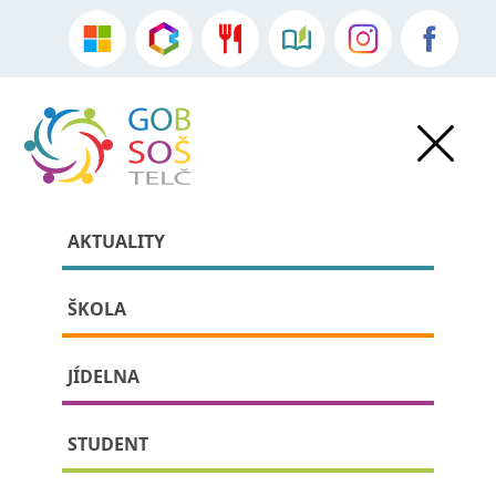
AKTUALITY
ŠKOLA
JÍDELNA
»
Aktuality
•
Sdělení školy
» detail příspěvku:
STUDENT
Den otevřených dveří