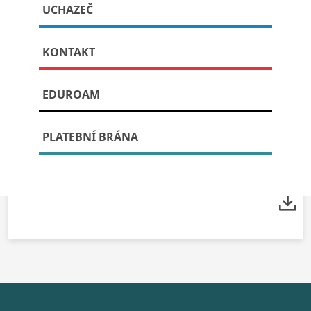
UCHAZEČ
Publikováno: 25. listopadu, 2023
KONTAKT
EDUROAM
PLATEBNÍ BRÁNA