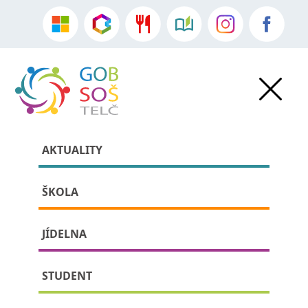
AKTUALITY
ŠKOLA
JÍDELNA
» » detail příspěvku:
STUDENT
Cinq jours en France