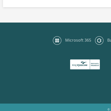
Microsoft 365
B
© 