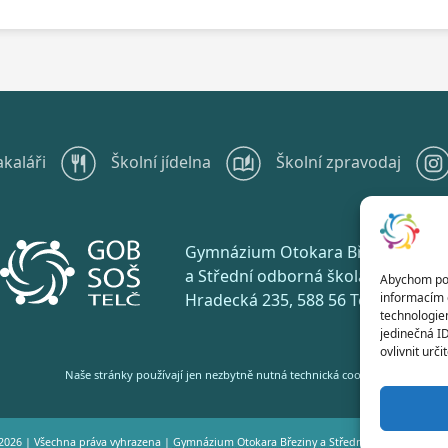
akaláři
Školní jídelna
Školní zpravodaj
Gymnázium Otokara Březiny
a Střední odborná škola Telč
Abychom posk
informacím o
Hradecká 235, 588 56 Telč
technologie
jedinečná I
ovlivnit urči
Naše stránky používají jen nezbytně nutná technická cookies.
2026 | Všechna práva vyhrazena |
Gymnázium Otokara Březiny a Střední odborná škola T