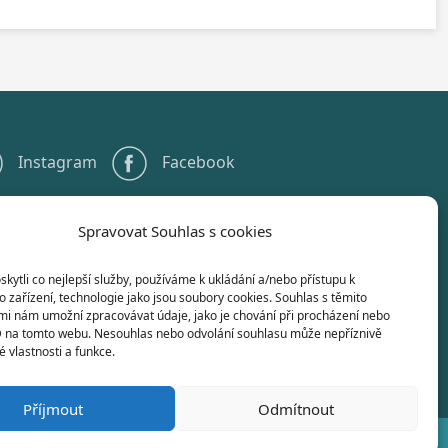
Instagram
Facebook
Spravovat Souhlas s cookies
+420 567 584 551
info@gstelc.cz
ytli co nejlepší služby, používáme k ukládání a/nebo přístupu k
 zařízení, technologie jako jsou soubory cookies. Souhlas s těmito
mi nám umožní zpracovávat údaje, jako je chování při procházení nebo
D na tomto webu. Nesouhlas nebo odvolání souhlasu může nepříznivě
té vlastnosti a funkce.
Příjmout
Odmítnout
elč