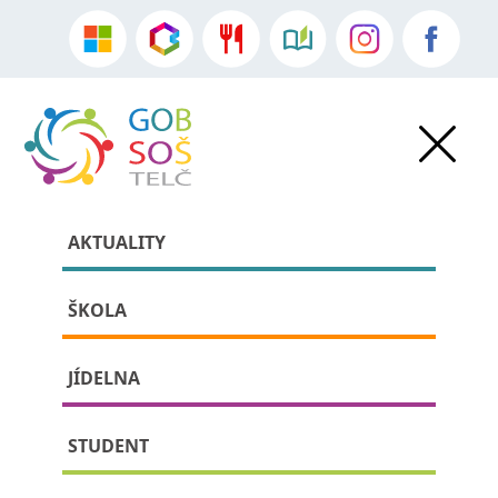
AKTUALITY
ŠKOLA
JÍDELNA
» » detail příspěvku:
STUDENT
Literárněhistorická exkurze