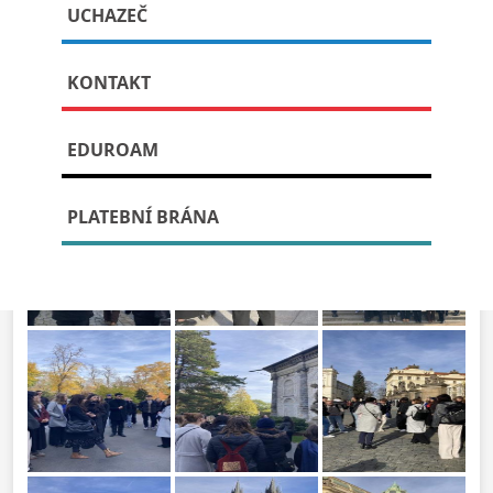
UCHAZEČ
4.ročníku, Praha 31.10.2025
KONTAKT
Publikováno: 4. listopadu, 2025
EDUROAM
PLATEBNÍ BRÁNA