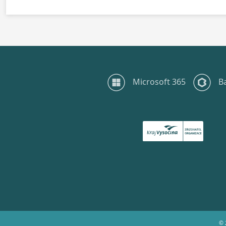
Microsoft 365
B
© 