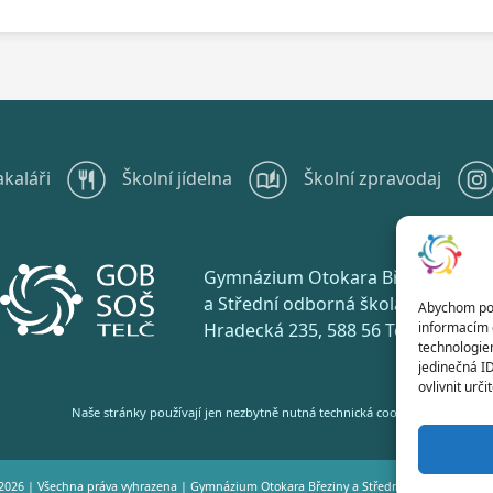
akaláři
Školní jídelna
Školní zpravodaj
Gymnázium Otokara Březiny
a Střední odborná škola Telč
Abychom posk
informacím o
Hradecká 235, 588 56 Telč
technologie
jedinečná I
ovlivnit urči
Naše stránky používají jen nezbytně nutná technická cookies.
2026 | Všechna práva vyhrazena |
Gymnázium Otokara Březiny a Střední odborná škola T