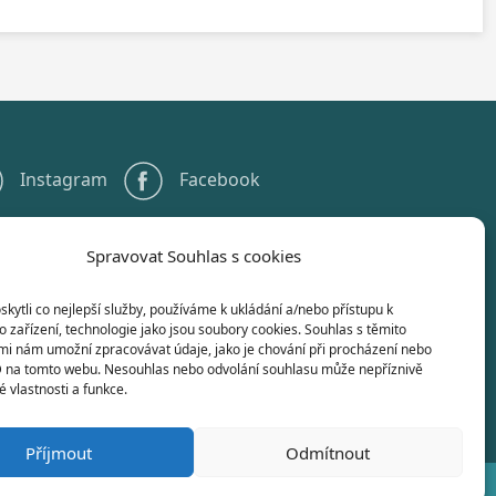
Instagram
Facebook
Spravovat Souhlas s cookies
+420 567 584 551
info@gstelc.cz
ytli co nejlepší služby, používáme k ukládání a/nebo přístupu k
 zařízení, technologie jako jsou soubory cookies. Souhlas s těmito
mi nám umožní zpracovávat údaje, jako je chování při procházení nebo
D na tomto webu. Nesouhlas nebo odvolání souhlasu může nepříznivě
té vlastnosti a funkce.
Příjmout
Odmítnout
elč