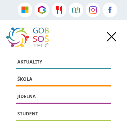
AKTUALITY
ŠKOLA
JÍDELNA
» » detail příspěvku:
STUDENT
Po stopách Otokara Březiny