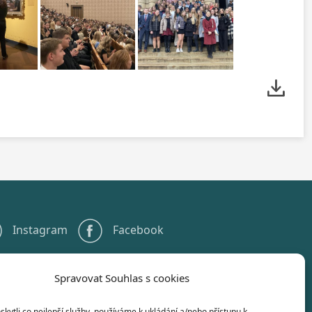
Instagram
Facebook
Spravovat Souhlas s cookies
+420 567 584 551
info@gstelc.cz
ytli co nejlepší služby, používáme k ukládání a/nebo přístupu k