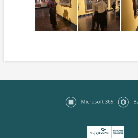
Microsoft 365
B