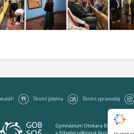
akaláři
Školní jídelna
Školní zpravodaj
Gymnázium Otokara Březiny
a Střední odborná škola Telč
Abychom posk