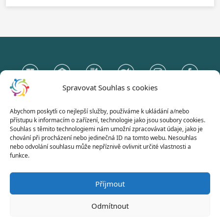
Spravovat Souhlas s cookies
Abychom poskytli co nejlepší služby, používáme k ukládání a/nebo
Gymnázium Otokara Březiny
přístupu k informacím o zařízení, technologie jako jsou soubory cookies.
a Střední odborná škola Telč
Souhlas s těmito technologiemi nám umožní zpracovávat údaje, jako je
chování při procházení nebo jedinečná ID na tomto webu. Nesouhlas
Hradecká 235, 588 56 Telč
nebo odvolání souhlasu může nepříznivě ovlivnit určité vlastnosti a
funkce.
Naše stránky používají jen nezbytně nutná technická cookies.
Příjmout
Odmítnout
© 2026 | Všechna práva vyhrazena |
Gymnázium Otokara Březiny a Střední odborná
škola Telč