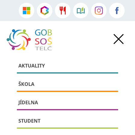
AKTUALITY
ŠKOLA
JÍDELNA
» » detail příspěvku:
STUDENT
Rychlé šípy pomáhají i v 21.