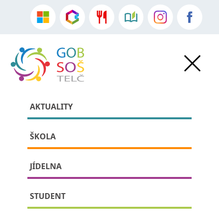
AKTUALITY
ŠKOLA
JÍDELNA
»
Akce školy
•
Aktuality
» detail příspěvku:
STUDENT
Exkurze do Motorpalu v Jihlavě