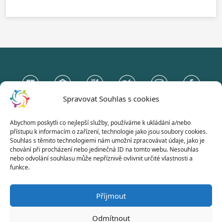
Spravovat Souhlas s cookies
Abychom poskytli co nejlepší služby, používáme k ukládání a/nebo
Gymnázium Otokara Březiny
přístupu k informacím o zařízení, technologie jako jsou soubory cookies.
a Střední odborná škola Telč
Souhlas s těmito technologiemi nám umožní zpracovávat údaje, jako je
chování při procházení nebo jedinečná ID na tomto webu. Nesouhlas
Hradecká 235, 588 56 Telč
nebo odvolání souhlasu může nepříznivě ovlivnit určité vlastnosti a
funkce.
Naše stránky používají jen nezbytně nutná technická cookies.
Příjmout
Odmítnout
© 2026 | Všechna práva vyhrazena |
Gymnázium Otokara Březiny a Střední odborná