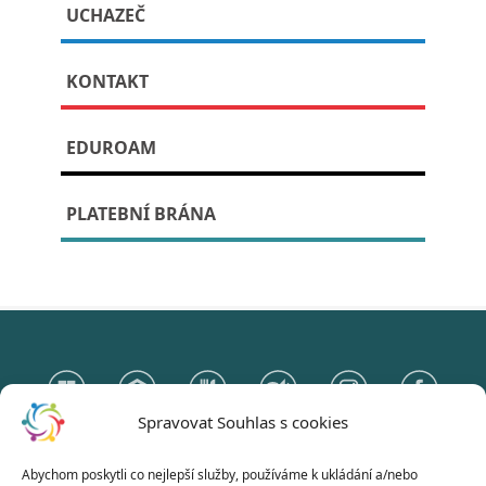
UCHAZEČ
Publikováno: 17. října, 2023
KONTAKT
EDUROAM
V pátek 20. října se koná již 2. ročník básnického
festivalu Plující ostrovy. Srdečně zveme všechny
zájemce. Více informací se dozvíte na
plakátku
.
PLATEBNÍ BRÁNA
Spravovat Souhlas s cookies
Abychom poskytli co nejlepší služby, používáme k ukládání a/nebo
Gymnázium Otokara Březiny