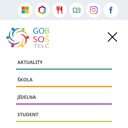
AKTUALITY
ŠKOLA
JÍDELNA
»
Akce školy
•
Aktuality
» detail příspěvku:
STUDENT
Plující ostrovy