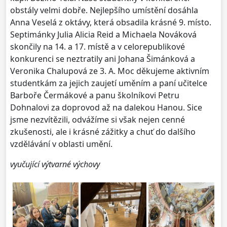
obstály velmi dobře. Nejlepšího umístění dosáhla
Anna Veselá z oktávy, která obsadila krásné 9. místo.
Septimánky Julia Alicia Reid a Michaela Nováková
skončily na 14. a 17. místě a v celorepublikové
konkurenci se neztratily ani Johana Šimánková a
Veronika Chalupová ze 3. A. Moc děkujeme aktivním
studentkám za jejich zaujetí uměním a paní učitelce
Barboře Čermákové a panu školníkovi Petru
Dohnalovi za doprovod až na dalekou Hanou. Sice
jsme nezvítězili, odvážíme si však nejen cenné
zkušenosti, ale i krásné zážitky a chuť do dalšího
vzdělávání v oblasti umění.
vyučující výtvarné výchovy