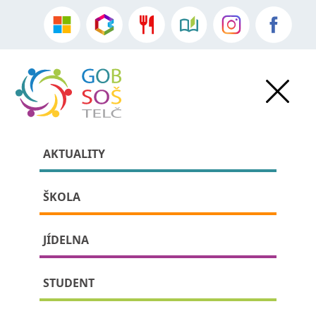
AKTUALITY
ŠKOLA
JÍDELNA
»
Akce školy
•
Aktuality
•
Humanitní soutěže
» detail příspěvku:
STUDENT