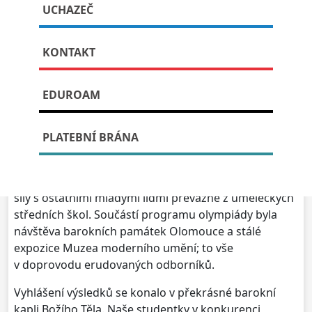
Uměleckohistorická olympiáda v
UCHAZEČ
Olomouci
KONTAKT
Publikováno: 9. listopadu, 2023
EDUROAM
Katedra dějin umění v Olomouci uspořádala 20. října
PLATEBNÍ BRÁNA
2023 již čtvrtý ročník olympiády z dějin umění pro
středoškoláky. Už podruhé se na tuto akci vydala
skupina našich studentek zkusit své štěstí a poměřit
síly s ostatními mladými lidmi převážně z uměleckých
středních škol.
Součástí programu olympiády byla
návštěva barokních památek Olomouce a stálé
expozice Muzea moderního umění; to vše
v doprovodu erudovaných odborníků.
Vyhlášení výsledků se konalo v překrásné barokní
kapli Božího Těla. Naše studentky v konkurenci