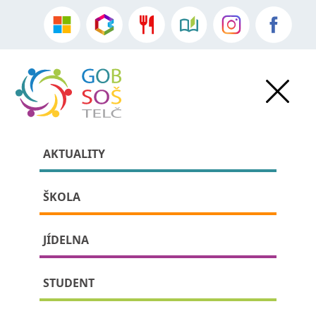
AKTUALITY
ŠKOLA
JÍDELNA
»
Aktuality
•
Sdělení školy
» detail příspěvku:
STUDENT
Informace k přihláškám na