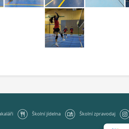
akaláři
Školní jídelna
Školní zpravodaj