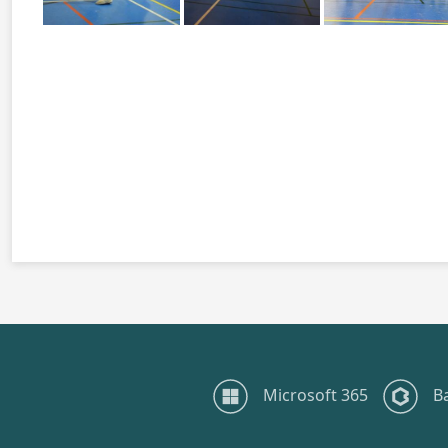
Microsoft 365
B