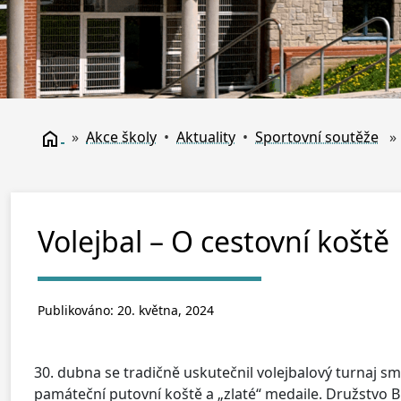
»
Akce školy
•
Aktuality
•
Sportovní soutěže
» d
Volejbal – O cestovní koště
Publikováno: 20. května, 2024
30. dubna se tradičně uskutečnil volejbalový turnaj s
památeční putovní koště a „zlaté“ medaile. Družstvo B 