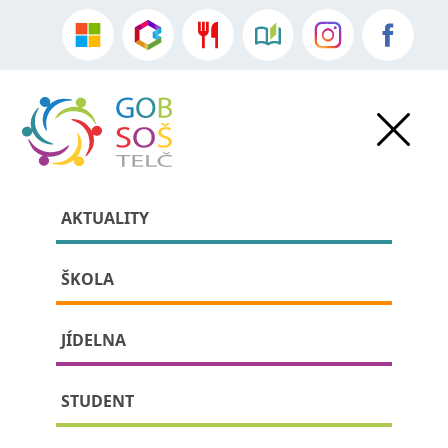
AKTUALITY
ŠKOLA
JÍDELNA
»
Akce školy
•
Aktuality
» detail příspěvku:
STUDENT
V rozmanitém nitru našich