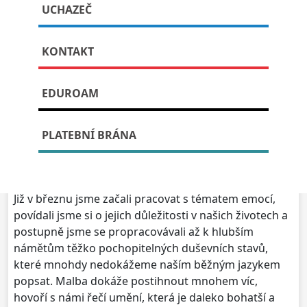
UCHAZEČ
studentů
KONTAKT
Publikováno: 3. června, 2024
EDUROAM
Ve čtvrtek 30. května 2024 proběhla vernisáž výstavy
s názvem V nitru. Velkorysé výstavní prostory nám
PLATEBNÍ BRÁNA
nabídlo Muzeum Vysočiny Jihlava, pobočka Telč a my
jsme toho rádi využili. Na výstavě jsou prezentovány
obrazy studentů 1. A, kvinty a sexty.
Již v březnu jsme začali pracovat s tématem emocí,
povídali jsme si o jejich důležitosti v našich životech a
postupně jsme se propracovávali až k hlubším
námětům těžko pochopitelných duševních stavů,
které mnohdy nedokážeme naším běžným jazykem
popsat. Malba dokáže postihnout mnohem víc,
hovoří s námi řečí umění, která je daleko bohatší a