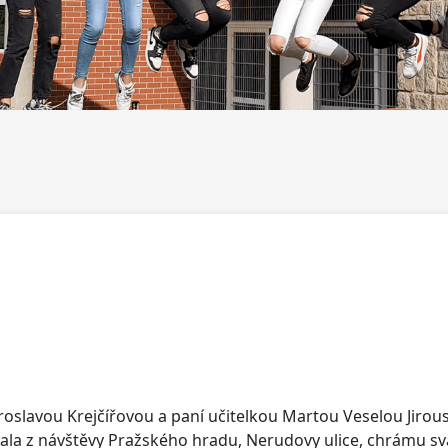
 Miroslavou Krejčířovou a paní učitelkou Martou Veselou Jir
ládala z návštěvy Pražského hradu, Nerudovy ulice, chrámu