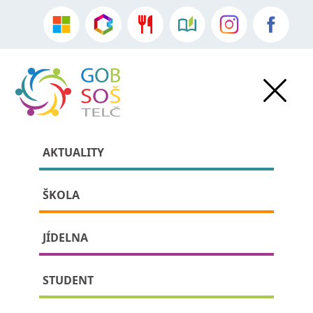
AKTUALITY
ŠKOLA
JÍDELNA
»
Aktuality
•
Sdělení školy
» detail příspěvku:
STUDENT
Úřední hodiny v době