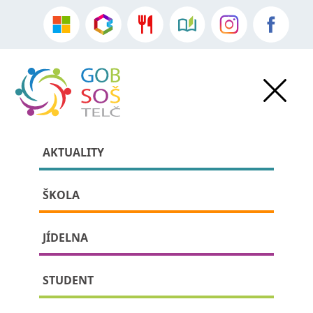
AKTUALITY
ŠKOLA
JÍDELNA
»
Akce školy
•
Aktuality
» detail příspěvku:
STUDENT
Česko-italské setkání / Projekt