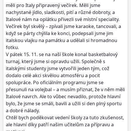
měli pro Italy připravený večírek. Měli jsme
nachystané jídlo, sladkosti, pití a různé dobroty, a
Italové nám na oplátku přivezli své místní speciality.
Večírek byl skvělý – zpívali jsme karaoke, tancovali, a
když se párty chýlila ke konci, podepsali jsme jim
italskou vlajku na památku a udělali si hromadnou
fotku.
V pátek 15. 11. se na naší škole konal basketbalový
turnaj, který jsme si opravdu užili. Společně s
italskými studenty jsme vytvořili jeden tým, což
dodalo celé akci skvělou atmosféru a pocit
spolupráce. Po oficiálním programu jsme se
přesunuli na volejbal – a musím přiznat, že v něm měli
Italové navrch. Ale to vůbec nevadilo, protože hlavní
bylo, že jsme se smáli, bavili a užili si den plný sportu
a dobré nálady.
Chtěl bych poděkovat vedení školy za tuto zkušenost,
ale hlavní díky patří našim učitelům za přípravu a