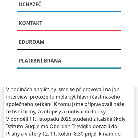
UCHAZEČ
zahraniční spolupráce
KONTAKT
Publikováno: 1. prosince, 2025
EDUROAM
Všechno začalo tím, že za námi na začátku školního
roku přišla paní učitelka, jestli si nechceme znovu
PLATEBNÍ BRÁNA
zkusit stejný projekt s Italy jako minulý rok. V tu chvíli
jsme všichni ztichli a přemýšleli, nakonec jsme
souhlasili a rozhodli se, že do projektu půjdeme.
V hodinách angličtiny jsme se připravovali na job
interview, protože to měla být hlavní část našeho
společného setkání. K tomu jsme připravovali naše
fiktivní firmy, životopisy a motivační dopisy.
V pondělí 11. listopadu 2025 studenti z italské školy
Istituto Guglielmo Oberdan Treviglio dorazili do
Prahy a v úterý 12. 11. kolem 8:30 přijeli k nám do