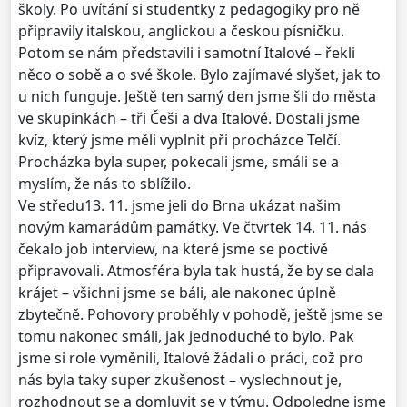
školy. Po uvítání si studentky z pedagogiky pro ně
připravily italskou, anglickou a českou písničku.
Potom se nám představili i samotní Italové – řekli
něco o sobě a o své škole. Bylo zajímavé slyšet, jak to
u nich funguje. Ještě ten samý den jsme šli do města
ve skupinkách – tři Češi a dva Italové. Dostali jsme
kvíz, který jsme měli vyplnit při procházce Telčí.
Procházka byla super, pokecali jsme, smáli se a
myslím, že nás to sblížilo.
Ve středu13. 11. jsme jeli do Brna ukázat našim
novým kamarádům památky. Ve čtvrtek 14. 11. nás
čekalo job interview, na které jsme se poctivě
připravovali. Atmosféra byla tak hustá, že by se dala
krájet – všichni jsme se báli, ale nakonec úplně
zbytečně. Pohovory proběhly v pohodě, ještě jsme se
tomu nakonec smáli, jak jednoduché to bylo. Pak
jsme si role vyměnili, Italové žádali o práci, což pro
nás byla taky super zkušenost – vyslechnout je,
rozhodnout se a domluvit se v týmu. Odpoledne jsme