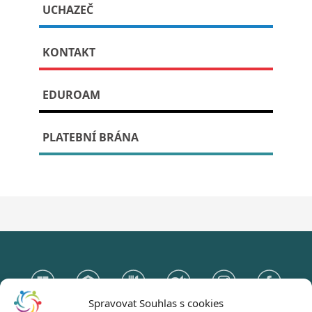
UCHAZEČ
sobota 24. 1. 2026
KONTAKT
Publikováno: 10. ledna, 2026
EDUROAM
Základní pokyny pro účastníky najdete na stránce
Přijímací zkoušky nanečisto
.
PLATEBNÍ BRÁNA
Spravovat Souhlas s cookies