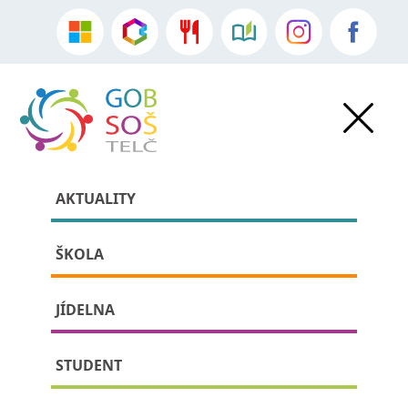
AKTUALITY
ŠKOLA
JÍDELNA
»
Aktuality
•
Sdělení školy
» detail příspěvku:
STUDENT
Přijímací zkoušky nanečisto –